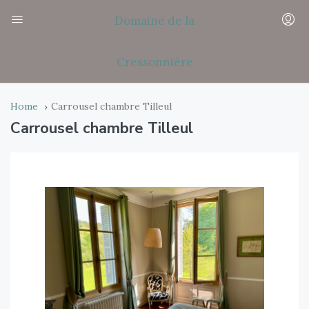
Domaine de la
Cressonnière
Home
Carrousel chambre Tilleul
Carrousel chambre Tilleul